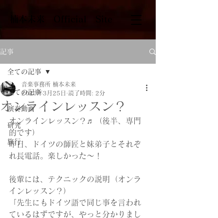
​楠本未来 Official Site
記事
全ての記事
音楽事務所 楠本未来
全ての記事
2020年3月25日
読了時間: 2分
オンラインレッスン？
演奏動画
オンラインレッスン？♬（後半、専門
研究
的です）
旅行
昨日、ドイツの師匠と妹弟子とそれぞ
れ長電話。楽しかった〜！
後輩には、テクニックの説明（オンラ
インレッスン？）
「先生にもドイツ語で同じ事を言われ
ているはずですが、やっと分かりまし