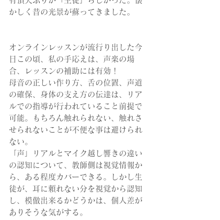
有頂天ぶりが「生徒」らしかった。懐
かしく昔の光景が蘇ってきました。
オンラインレッスンが流行り出した今
日この頃、私の手応えは、声楽の場
合、レッスンの補助には有効！
母音の正しい作り方、舌の位置、声道
の確保、身体の支え方の伝達は、リア
ルでの指導が行われていること前提で
可能。もちろん触れられない、触れさ
せられないことが不便な事は避けられ
ない。
「声」リアルとマイク越し響きの違い
の認知について、教師側は視覚情報か
ら、ある程度カバーできる。しかし生
徒が、耳に頼れない分を視覚から認知
し、模倣出来るかどうかは、個人差が
ありそうな気がする。