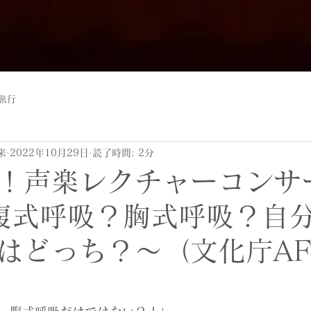
旅行
来
2022年10月29日
読了時間: 2分
！声楽レクチャーコンサ
1〜腹式呼吸？胸式呼吸？自
はどっち？〜（文化庁AF