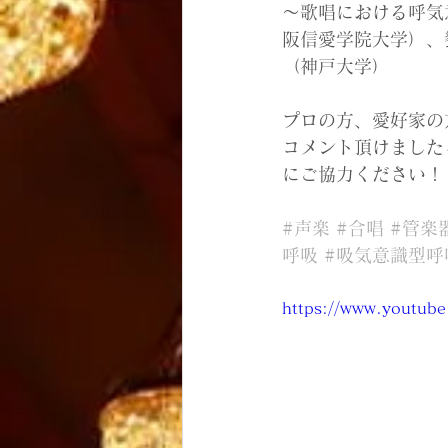
〜歌唱における呼気
阪信愛学院大学）、
（神戸大学）
プロの方、愛好家の
コメント頂けました
にご協力ください！
#声楽
#合唱
#管楽
呼吸
#吸気意識型呼
https://www.youtub