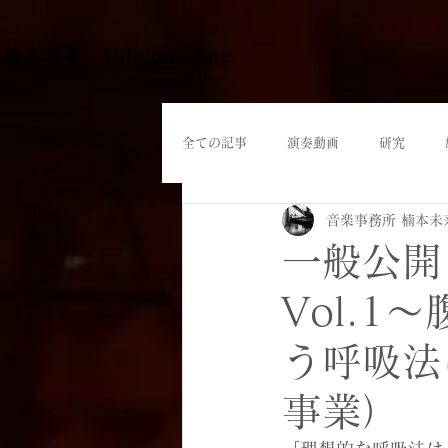
​楠本未来 Official Site
全ての記事
演奏動画
研究
音楽事務所 楠本未
一般公開
Vol.
う呼吸法
事業）