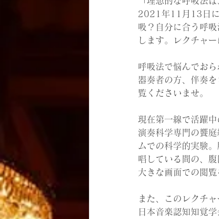
「理想的な呼吸法は
2021年11月13
吸？自分に合う呼吸
します。レクチャー
呼吸法で悩んでおら
器奏者の方、伴奏を
覧くださいませ。
現在第一線で活躍中
演奏科学専門の饗庭
ムでの科学的実験。腹
唱している間の、腹
大きな画面での閲覧
また、このレクチャ
日本音楽認知知覚学