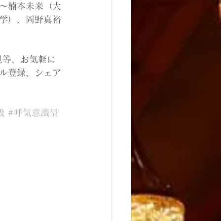
〜楠本未来（大
学）、岡野真裕
見等、お気軽に
ル登録、シェア
吸
#呼気意識型