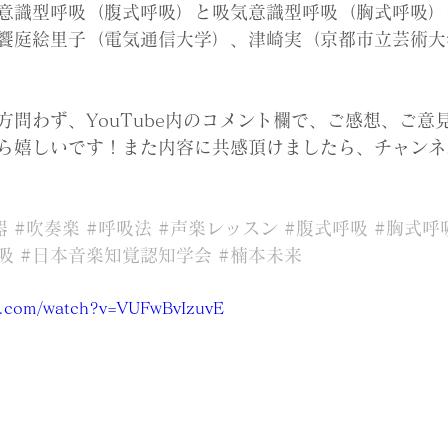
意識型呼吸（腹式呼吸）と吸気意識型呼吸（胸式呼吸）
饗庭絵里子（電気通信大学）、津崎実（京都市立芸術大
方問わず、YouTube内のコメント欄で、ご感想、ご意
ら嬉しいです！また内容に共感頂けましたら、チャンネ
器
#吹奏楽
#呼吸法
#声楽レッスン
#腹式呼吸
#胸式呼
吸
#日本音楽知覚認知学会
#楠本未来
e.com/watch?v=VUFwBvIzuvE