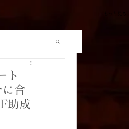
もっと見る
ート
分に合
F助成