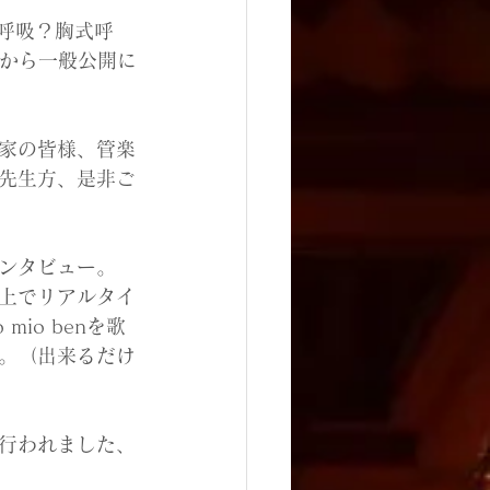
式呼吸？胸式呼
日から一般公開に
家の皆様、管楽
先生方、是非ご
ンタビュー。
上でリアルタイ
io benを歌
。（出来るだけ
行われました、