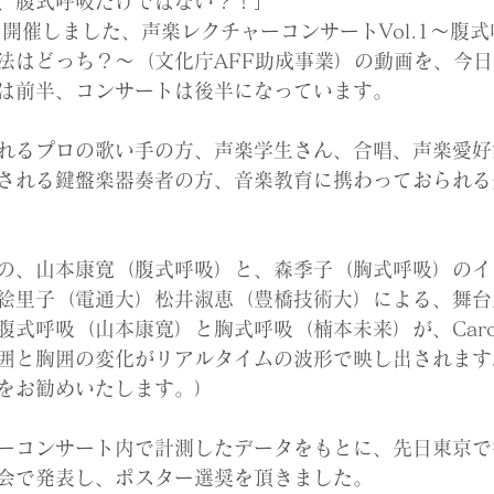
、腹式呼吸だけではない？！」 
日に開催しました、声楽レクチャーコンサートVol.1〜腹
法はどっち？〜（文化庁AFF助成事業）の動画を、今
は前半、コンサートは後半になっています。
れるプロの歌い手の方、声楽学生さん、合唱、声楽愛好
される鍵盤楽器奏者の方、音楽教育に携わっておられる
の、山本康寛（腹式呼吸）と、森季子（胸式呼吸）のイ
絵里子（電通大）松井淑恵（豊橋技術大）による、舞台
式呼吸（山本康寛）と胸式呼吸（楠本未来）が、Caro m
囲と胸囲の変化がリアルタイムの波形で映し出されます
をお勧めいたします。）
ーコンサート内で計測したデータをもとに、先日東京で
会で発表し、ポスター選奨を頂きました。