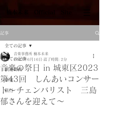
​楠本未来 Official Site
記事
全ての記事
音楽事務所 楠本未来
全ての記事
2023年6月16日
読了時間: 2分
音楽の祭日 in 城東区2023
演奏動画
第43回 しんあいコンサー
研究
ト〜チェンバリスト 三島
旅行
郁さんを迎えて〜