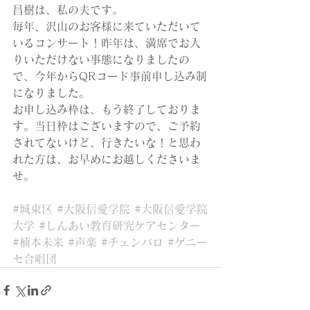
昌樹は、私の夫です。
毎年、沢山のお客様に来ていただいて
いるコンサート！昨年は、満席でお入
りいただけない事態になりましたの
で、今年からQRコード事前申し込み制
になりました。
お申し込み枠は、もう終了しておりま
す。当日枠はございますので、ご予約
されてないけど、行きたいな！と思わ
れた方は、お早めにお越しくださいま
せ。
#城東区
#大阪信愛学院
#大阪信愛学院
大学
#しんあい教育研究ケアセンター
#楠本未来
#声楽
#チェンバロ
#ゲニー
セ合唱団