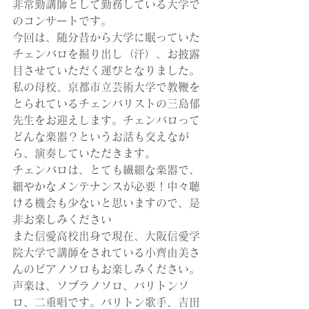
非常勤講師として勤務している大学で
のコンサートです。
今回は、随分昔から大学に眠っていた
チェンバロを掘り出し（汗）、お披露
目させていただく運びとなりました。
私の母校、京都市立芸術大学で教鞭を
とられているチェンバリストの三島郁
先生をお迎えします。チェンバロって
どんな楽器？というお話も交えなが
ら、演奏していただきます。
チェンバロは、とても繊細な楽器で、
細やかなメンテナンスが必要！中々聴
ける機会も少ないと思いますので、是
非お楽しみください
また信愛高校出身で現在、大阪信愛学
院大学で講師をされている小齊由美さ
んのピアノソロもお楽しみください。
声楽は、ソプラノソロ、バリトンソ
ロ、二重唱です。バリトン歌手、吉田