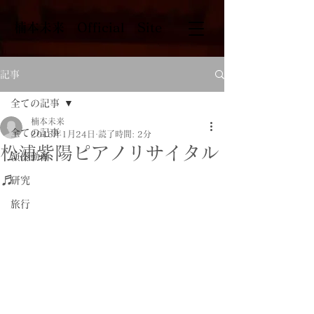
​楠本未来 Official Site
記事
全ての記事
楠本未来
全ての記事
2016年1月24日
読了時間: 2分
松浦紫陽ピアノリサイタル
演奏動画
♬
研究
旅行