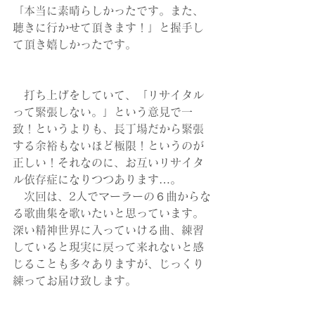
「本当に素晴らしかったです。また、
聴きに行かせて頂きます！」と握手し
て頂き嬉しかったです。 
　打ち上げをしていて、「リサイタル
って緊張しない。」という意見で一
致！というよりも、長丁場だから緊張
する余裕もないほど極限！というのが
正しい！それなのに、お互いリサイタ
ル依存症になりつつあります…。 
　次回は、2人でマーラーの６曲からな
る歌曲集を歌いたいと思っています。
深い精神世界に入っていける曲、練習
していると現実に戻って来れないと感
じることも多々ありますが、じっくり
練ってお届け致します。