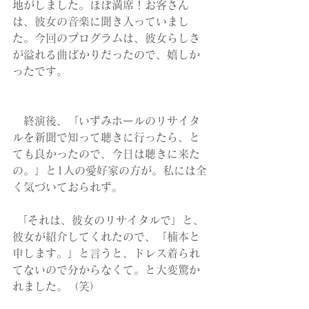
地がしました。ほぼ満席！お客さん
は、彼女の音楽に聞き入っていまし
た。今回のプログラムは、彼女らしさ
が溢れる曲ばかりだったので、嬉しか
ったです。 
　終演後、「いずみホールのリサイタ
ルを新聞で知って聴きに行ったら、と
ても良かったので、今日は聴きに来た
の。」と1人の愛好家の方が。私には全
く気づいておられず。
 「それは、彼女のリサイタルで」と、
彼女が紹介してくれたので、「楠本と
申します。」と言うと、ドレス着られ
てないので分からなくて。と大変驚か
れました。（笑）