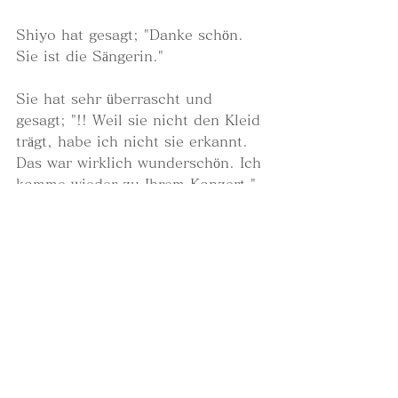
Shiyo hat gesagt; "Danke schön. 
Sie ist die Sängerin."
Sie hat sehr überrascht und 
gesagt; "!! Weil sie nicht den Kleid 
trägt, habe ich nicht sie erkannt. 
Das war wirklich wunderschön. Ich 
komme wieder zu Ihrem Konzert." 
Und sie hat mir die Hand gebeten. 
Ich freute mich sehr.
Beim nächsten Konzert singen wir 
2 die Stücke von Mahler. Was 
andere wissen wir auch noch 
nicht. Ich bedanke mich, dass 
Shiyo meine liebe Freundin und 
auch meine musikalische Partnerin 