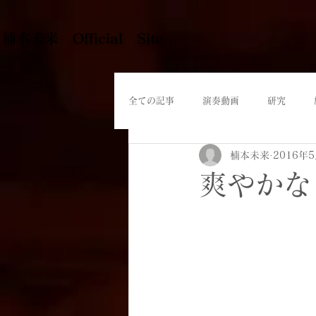
​楠本未来 Official Site
全ての記事
演奏動画
研究
楠本未来
2016年
爽やかな