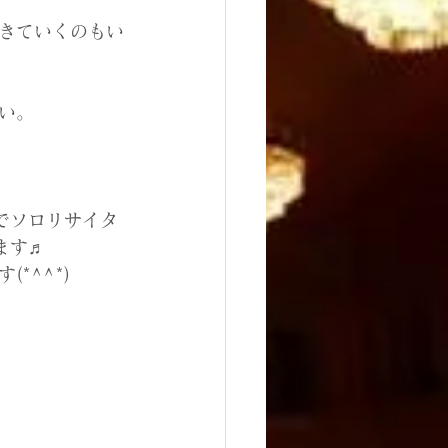
きていくのもい
い。
でソロリサイタ
ます♬
*^^*)