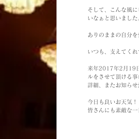
そして、こんな風に
いなぁと思いました
ありのままの自分を
いつも、支えてくれ
来年2017年2月
ルをさせて頂ける事
詳細、またお知らせ
今日も良いお天気！
皆さんにも素敵な一