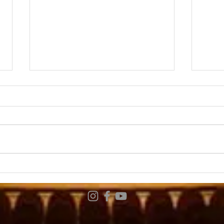
音楽
演奏動画〜Et incarnatus
est モーツァルト《ミサ ハ
短調 K.427》より