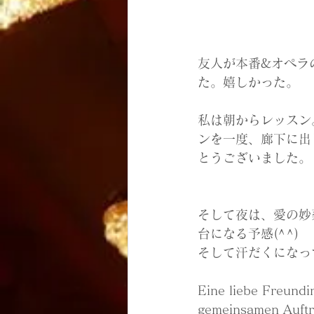
友人が本番&オペラ
た。嬉しかった。
私は朝からレッスン
ンを一度、廊下に出
とうございました。
そして夜は、愛の妙
台になる予感(^^)
そして汗だくになっ
Eine liebe Freundi
gemeinsamen Auftri