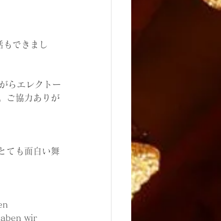
話もできまし
がらエレクトー
。ご協力ありが
とても面白い舞
en 
aben wir 