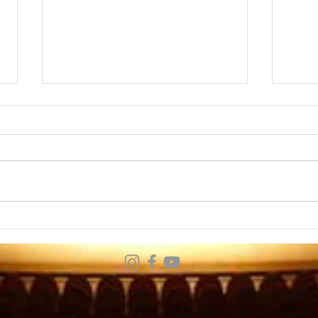
音楽
演奏動画〜Et incarnatus
est モーツァルト《ミサ ハ
短調 K.427》より