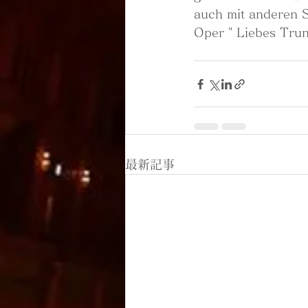
auch mit anderen S
Oper " Liebes Trunk
最新記事