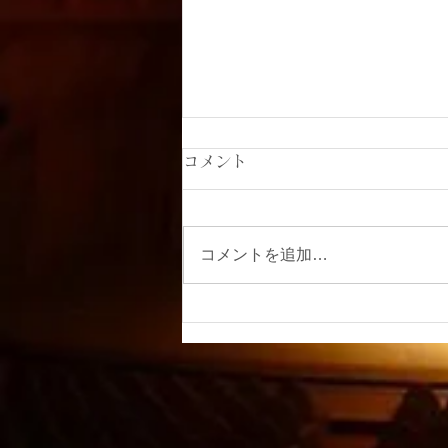
コメント
コメントを追加…
楠本未来ソプラノリサイタ
ル〜自然の環 いのちの詩〜