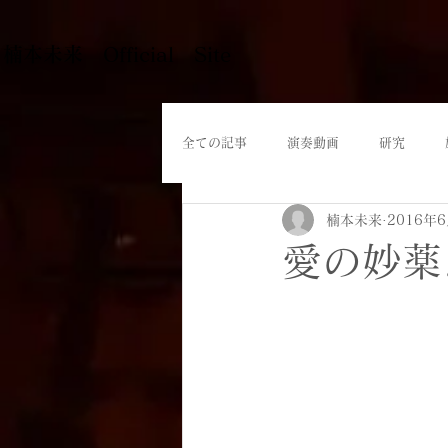
​楠本未来 Official Site
全ての記事
演奏動画
研究
楠本未来
2016年
愛の妙薬