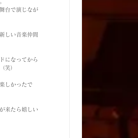
。
舞台で演じなが
新しい音楽仲間
ドになってから
（笑）
楽しかったで
が来たら嬉しい