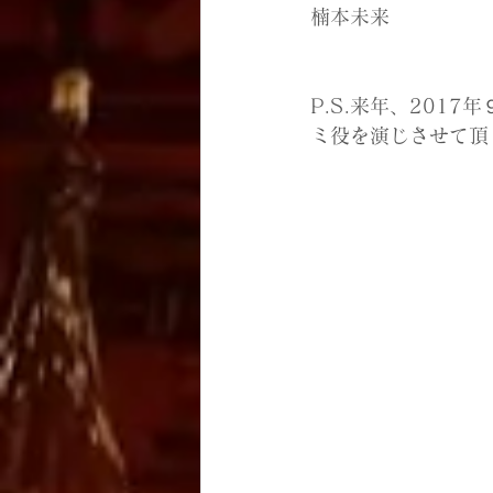
楠本未来
P.S.来年、20
ミ役を演じさせて頂