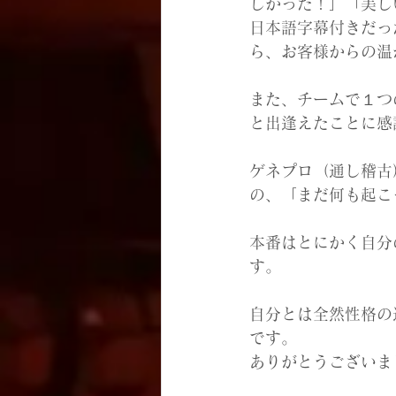
しかった！」「美し
日本語字幕付きだっ
ら、お客様からの温
また、チームで１つ
と出逢えたことに感
ゲネプロ（通し稽古
の、「まだ何も起こ
本番はとにかく自分
す。
自分とは全然性格の
です。
ありがとうございま