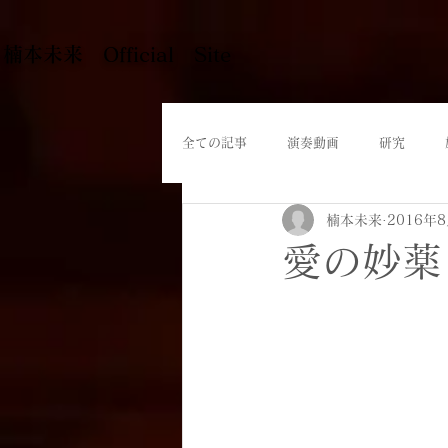
​楠本未来 Official Site
全ての記事
演奏動画
研究
楠本未来
2016年
愛の妙薬