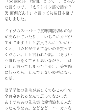
「Sojasoße （醤油）とって！」とみん
な言うので、「え？ドイツ語で話す？
笑 面倒だあ！」と言って勿論日本語で
話しました。
ドイツのスーパーで賞味期限切れの物
が売られていたり、「いちごにカビが
生えてます！」と店員さんに言いにい
くと、「カビが生えてないのを買って
ください。」と言われた話。（そうい
う事じゃなくて💧と思いながら、「は
い」と言ってしまった自分）、美容院
に行ったら、とんでもない髪型になっ
た話。
語学学校の先生が厳しくて💦この年で
全否定されるなんて思ってなかった
あ！でもあの先生実は愛情溢れる人だ
ったんやなあ。などなど！ローカルな