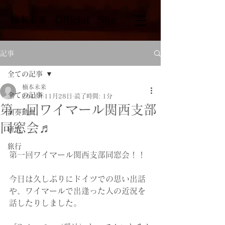
​楠本未来 Official Site
記事
全ての記事
楠本未来
全ての記事
2016年11月28日
読了時間: 1分
第一回ワイマール関西支部
演奏動画
同窓会♬
研究
旅行
第一回ワイマール関西支部同窓会！！
今日は久しぶりにドイツでの思い出話
や、ワイマールで出逢った人の近況を
話したりしました。