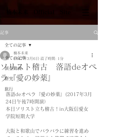
​楠本未来 Official Site
記事
全ての記事
楠本未来
全ての記事
2017年3月6日
読了時間: 1分
ソリスト稽古 落語deオペ
演奏動画
ラ『愛の妙薬』
研究
旅行
落語deオペラ『愛の妙薬』(2017年3月
24日午後7時開演）
本日ソリスト立ち稽古！in大阪信愛女
学院短期大学
大阪と和歌山でバラバラに練習を進め