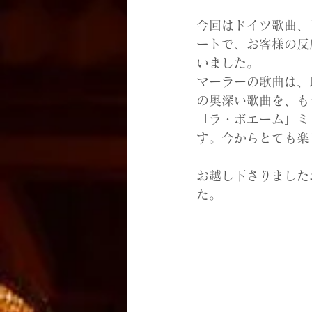
今回はドイツ歌曲、
ートで、お客様の反
いました。
マーラーの歌曲は、
の奥深い歌曲を、も
「ラ・ボエーム」ミ
す。今からとても楽
お越し下さりました
た。