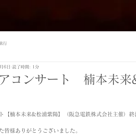
旅行
3月6日
読了時間: 1分
アコンサート 楠本未来
ト【楠本未来&松浦紫陽】（阪急電鉄株式会社主催）終
た皆様ありがとうございました。