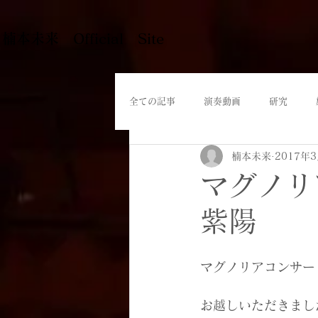
​楠本未来 Official Site
全ての記事
演奏動画
研究
楠本未来
2017年
マグノリ
紫陽
マグノリアコンサー
お越しいただきまし