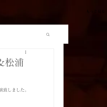
もっと見る
&松浦
演致しました。