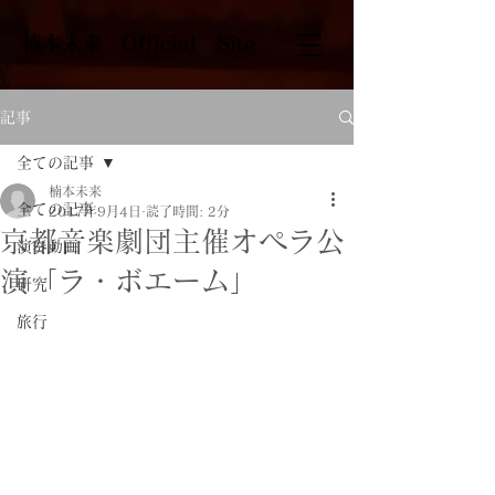
​楠本未来 Official Site
記事
全ての記事
楠本未来
全ての記事
2017年9月4日
読了時間: 2分
京都音楽劇団主催オペラ公
演奏動画
演「ラ・ボエーム」
研究
旅行