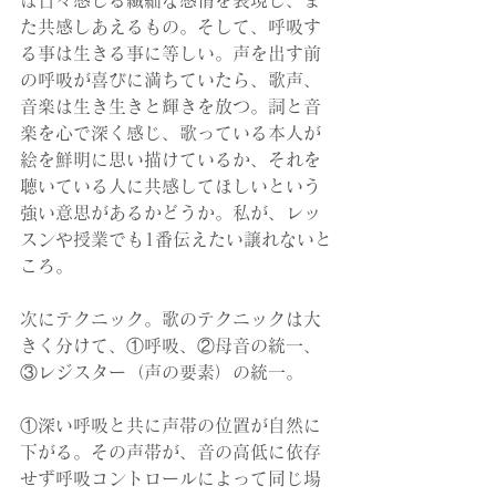
ば日々感じる繊細な感情を表現し、ま
た共感しあえるもの。そして、呼吸す
る事は生きる事に等しい。声を出す前
の呼吸が喜びに満ちていたら、歌声、
音楽は生き生きと輝きを放つ。詞と音
楽を心で深く感じ、歌っている本人が
絵を鮮明に思い描けているか、それを
聴いている人に共感してほしいという
強い意思があるかどうか。私が、レッ
スンや授業でも1番伝えたい譲れないと
ころ。
次にテクニック。歌のテクニックは大
きく分けて、①呼吸、②母音の統一、
③レジスター（声の要素）の統一。
①深い呼吸と共に声帯の位置が自然に
下がる。その声帯が、音の高低に依存
せず呼吸コントロールによって同じ場