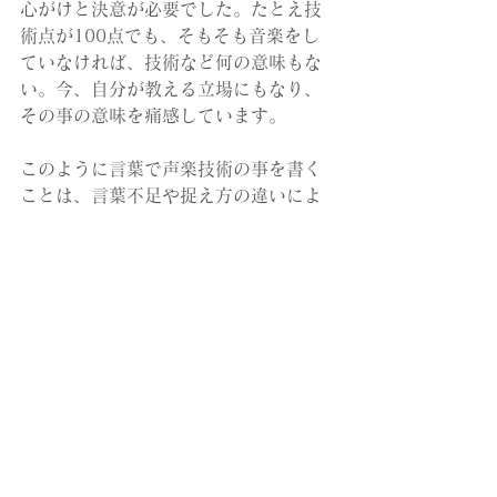
心がけと決意が必要でした。たとえ技
術点が100点でも、そもそも音楽をし
ていなければ、技術など何の意味もな
い。今、自分が教える立場にもなり、
その事の意味を痛感しています。
このように言葉で声楽技術の事を書く
ことは、言葉不足や捉え方の違いによ
り、誤解を招く可能性があるので避け
てきましたが、今日は書きたいと思い
ました。
これらと日々向き合う事は、私の人生
そのものであるので、つい熱くなって
しまいます。
音楽は、私たち人間誰もが持っている
孤独な気持ちを和らげ、心に平和をも
たらしてくれるものではないでしょう
か。