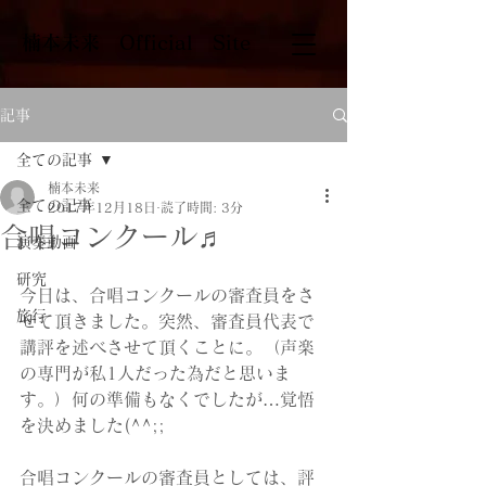
​楠本未来 Official Site
記事
全ての記事
楠本未来
全ての記事
2017年12月18日
読了時間: 3分
合唱コンクール♬
演奏動画
研究
今日は、合唱コンクールの審査員をさ
旅行
せて頂きました。突然、審査員代表で
講評を述べさせて頂くことに。（声楽
の専門が私1人だった為だと思いま
す。）何の準備もなくでしたが…覚悟
を決めました(^^;;
合唱コンクールの審査員としては、評