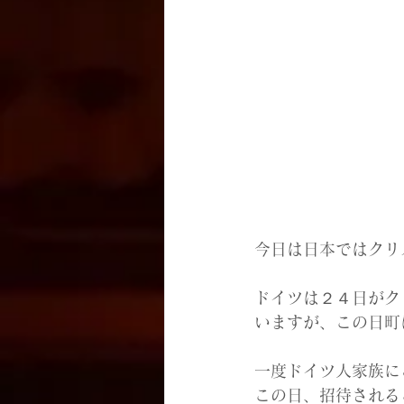
今日は日本ではクリ
ドイツは２４日がク
いますが、この日町
一度ドイツ人家族に
この日、招待される