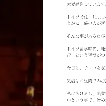
大変感謝しています
ドイツでは、12月2
とかに、係の人が誕
そんな事があるたび
ドイツ留学時代、地
行！という習慣がつ
今日は、チャコを友
気温はお昼間で24
私は泳げるし、職業
いという事で、始め