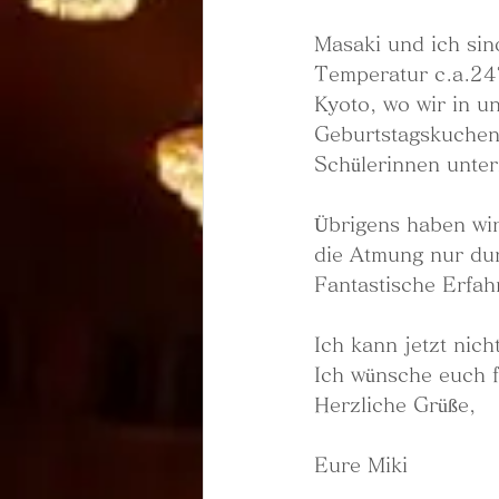
Masaki und ich sind
Temperatur c.a.24℃
Kyoto, wo wir in u
Geburtstagskuchen 
Schülerinnen unterr
Übrigens haben wir
die Atmung nur du
Fantastische Erfah
Ich kann jetzt nic
Ich wünsche euch 
Herzliche Grüße,
Eure Miki