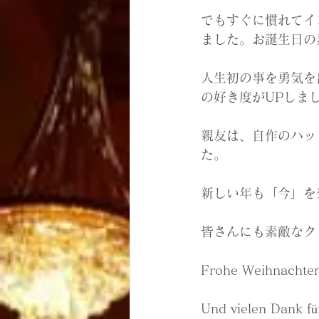
でもすぐに慣れてイ
ました。お誕生日の
人生初の事を勇気を
の好き度がUPしま
親友は、自作のハッ
た。
新しい年も「今」を
皆さんにも素敵なク
Frohe Weihnachten
Und vielen Dank f