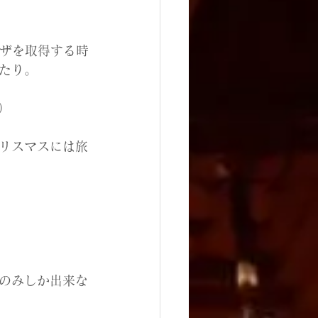
。ビザを取得する時
たり。
）
リスマスには旅
のみしか出来な