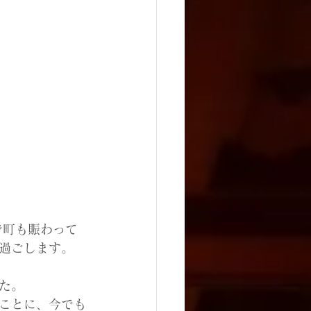
で町も賑わって
過ごします。
た。
ことに、今でも