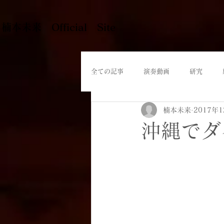
​楠本未来 Official Site
全ての記事
演奏動画
研究
楠本未来
2017年
沖縄でダ