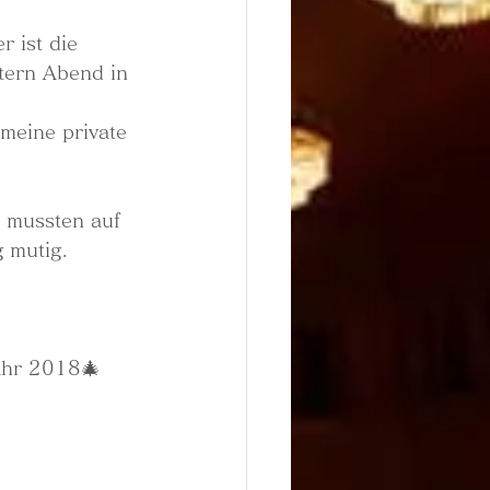
 ist die 
tern Abend in 
meine private 
 mussten auf 
 mutig. 
ahr 2018🎄