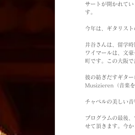
サートが開かれてい
す。
今年は、ギタリスト
井谷さんは、留学時
ワイマールは、文豪
町です。この大阪で
彼の紡ぎだすギター
Musizieren（
チャペルの美しい音
プログラムの最後、マ
せて頂きます。今か