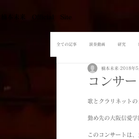
​楠本未来 Official Site
全ての記事
演奏動画
研究
楠本未来
2018年
コンサー
歌とクラリネットの
勤め先の大阪信愛学
このコンサートは、