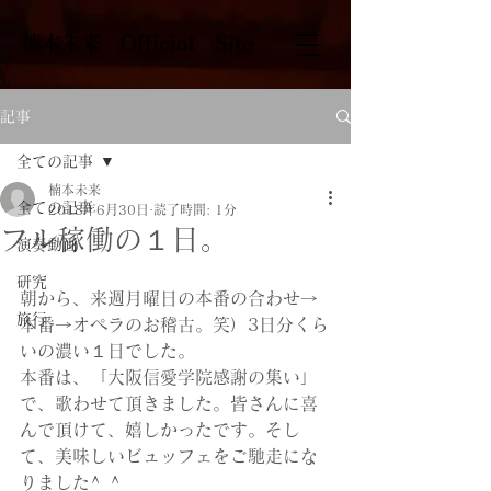
​楠本未来 Official Site
記事
全ての記事
楠本未来
全ての記事
2018年6月30日
読了時間: 1分
フル稼働の１日。
演奏動画
研究
朝から、来週月曜日の本番の合わせ→
旅行
本番→オペラのお稽古。笑）3日分くら
いの濃い１日でした。
本番は、「大阪信愛学院感謝の集い」
で、歌わせて頂きました。皆さんに喜
んで頂けて、嬉しかったです。そし
て、美味しいビュッフェをご馳走にな
りました^_^