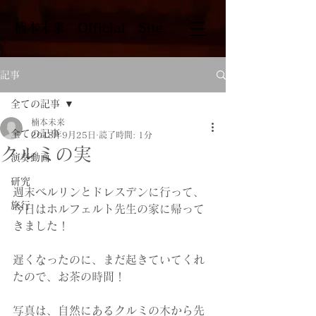
​楠本未来 Official Site
記事
全ての記事
楠本未来
全ての記事
2018年9月25日
読了時間: 1分
クルミの実
演奏動画
研究
週末ベルリンとドレスデンに行って、
旅行
今日はホルフェルト先生の家に帰って
きました！
遅くなったのに、まだ起きていてくれ
たので、お茶の時間！
写真は、自然にあるクルミの木から先