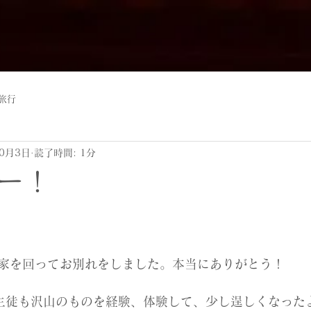
旅行
10月3日
読了時間: 1分
ー！
家を回ってお別れをしました。本当にありがとう！
生徒も沢山のものを経験、体験して、少し逞しくなった