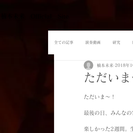
​楠本未来 Official Site
全ての記事
演奏動画
研究
楠本未来
2018年
ただいま
ただいま〜！
最後の日、みんなの
楽しかった2週間。