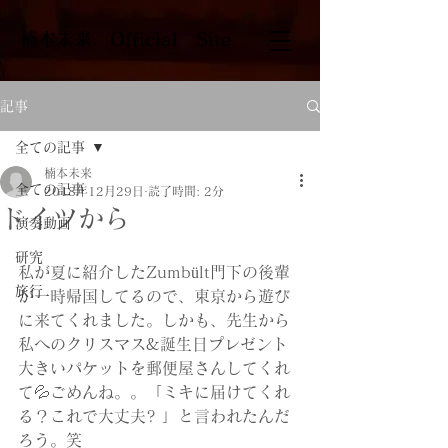
​楠本未来 Official Site
記事
全ての記事
楠本未来
全ての記事
2018年12月29日
読了時間: 2分
ドイツから
演奏動画
研究
私が夏に紹介したZumbült門下の後輩
旅行
が一時帰国してるので、東京から遊び
に来てくれました。しかも、先生から
私へのクリスマス&誕生日プレゼント
大きいパケットを郵便屋さんしてくれ
て💦ごめんね。。「ミキに届けてくれ
る？これで大丈夫? 」と言われたんだ
ろう。笑