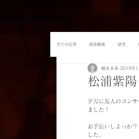
​楠本未来 Official Site
全ての記事
演奏動画
研究
楠本未来
2019年
松浦紫陽
夕方に友人のコンサ
ました！
お手伝いしよっか？
した。