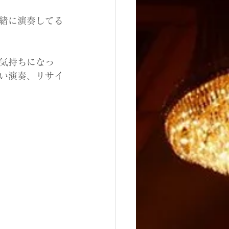
緒に演奏してる
気持ちになっ
い演奏、リサイ