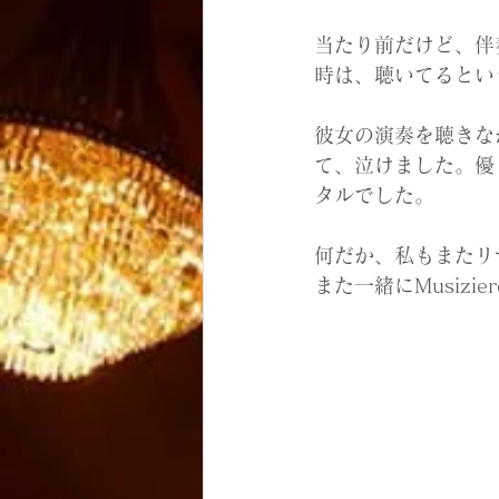
当たり前だけど、伴
時は、聴いてるとい
彼女の演奏を聴きな
て、泣けました。優
タルでした。
何だか、私もまたリ
また一緒にMusizi