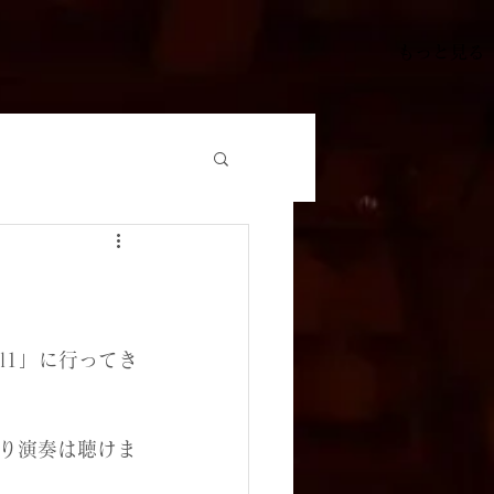
もっと見る
l1」に行ってき
り演奏は聴けま