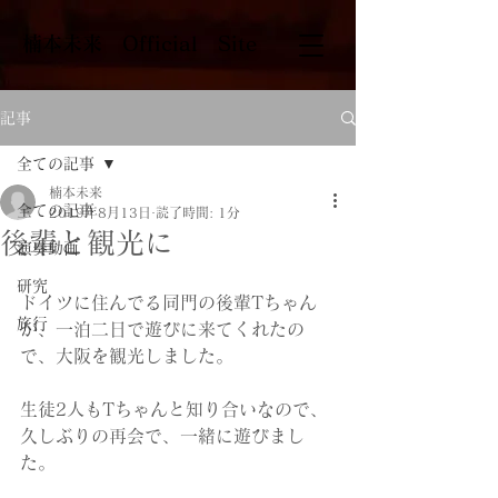
​楠本未来 Official Site
記事
全ての記事
楠本未来
全ての記事
2019年8月13日
読了時間: 1分
後輩と観光に
演奏動画
研究
ドイツに住んでる同門の後輩Tちゃん
旅行
が、一泊二日で遊びに来てくれたの
で、大阪を観光しました。
生徒2人もTちゃんと知り合いなので、
久しぶりの再会で、一緒に遊びまし
た。