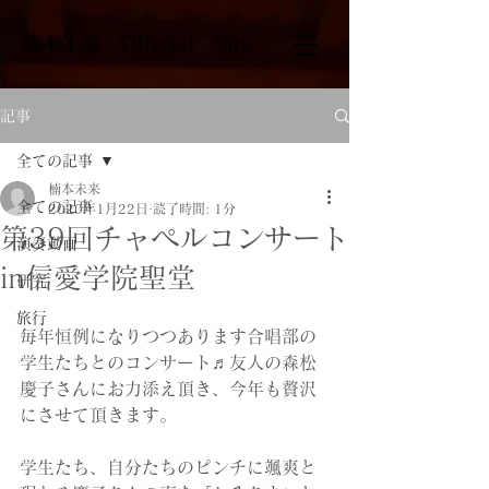
​楠本未来 Official Site
記事
全ての記事
楠本未来
全ての記事
2020年1月22日
読了時間: 1分
第39回チャペルコンサート
演奏動画
in信愛学院聖堂
研究
旅行
毎年恒例になりつつあります合唱部の
学生たちとのコンサート♬友人の森松
慶子さんにお力添え頂き、今年も贅沢
にさせて頂きます。
学生たち、自分たちのピンチに颯爽と