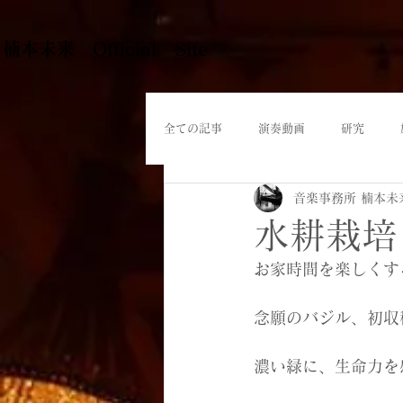
​楠本未来 Official Site
全ての記事
演奏動画
研究
音楽事務所 楠本未
水耕栽培
お家時間を楽しくす
念願のバジル、初収
濃い緑に、生命力を