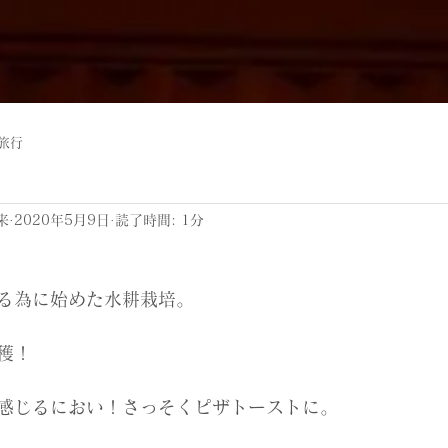
旅行
来
2020年5月9日
読了時間: 1分
る為に始めた水耕栽培。
穫！
感じるにおい！さっそくピザトーストに。