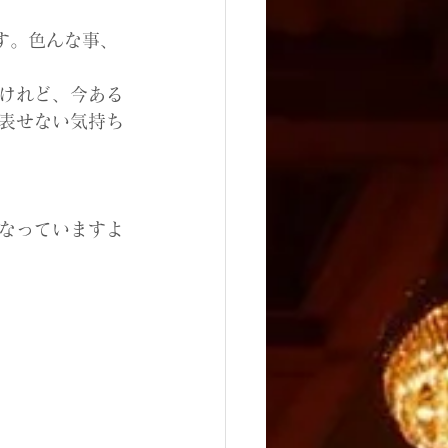
す。色んな事、
けれど、今ある
表せない気持ち
なっていますよ