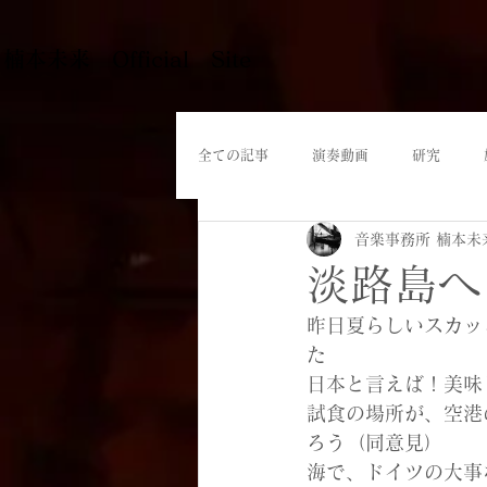
​楠本未来 Official Site
全ての記事
演奏動画
研究
音楽事務所 楠本未
淡路島へ
昨日夏らしいスカッ
た
日本と言えば！美味
試食の場所が、空港
ろう（同意見）
海で、ドイツの大事