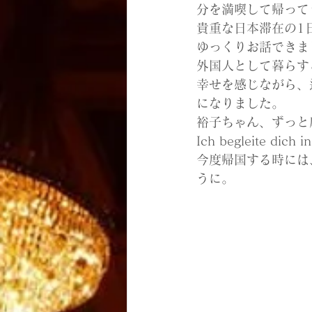
分を満喫して帰って
貴重な日本滞在の1
ゆっくりお話できま
外国人として暮らす
幸せを感じながら、
になりました。
裕子ちゃん、ずっと
Ich begleite dich 
今度帰国する時には
うに。