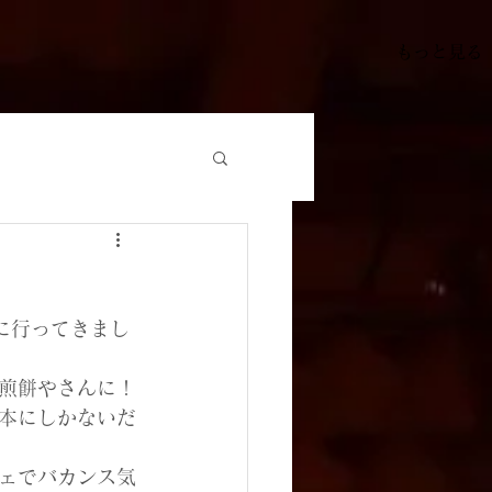
もっと見る
に行ってきまし
煎餅やさんに！
本にしかないだ
ェでバカンス気