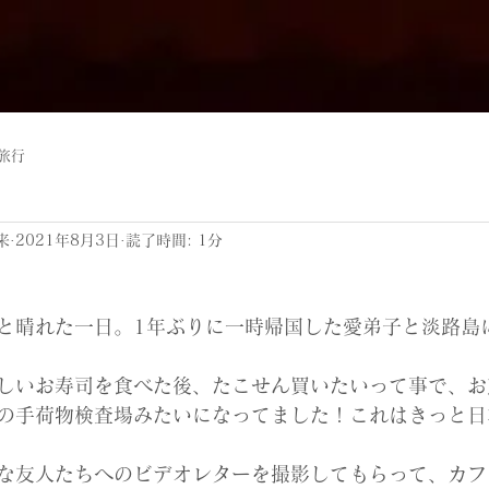
旅行
来
2021年8月3日
読了時間: 1分
と晴れた一日。1年ぶりに一時帰国した愛弟子と淡路島
しいお寿司を食べた後、たこせん買いたいって事で、お
の手荷物検査場みたいになってました！これはきっと日
な友人たちへのビデオレターを撮影してもらって、カフ