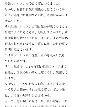
吸法でレッスンを受ける事になりました。
しかし、身体に自然に馴染むとはこういう事
だ！と本能的に理解するのに、時間はかかりま
せんでした。
それ以来、レッスンの際に気分が悪くなること
は嘘のようになくなり、呼吸はスムーズに、声
は柔軟性を持つようになりました。まるで身体
が水を得た魚のように、喜びに満ちた日の事を
鮮明に覚えています。
つまりツムビュルト先生と私の呼吸法は異なっ
ていたわけです。
そして私は今、この1年間の遠回りとも言える
経験と、師匠の思い切った舵きりに、感謝して
います。
なぜなら、一つの世界を理解しようとする時、
もう片方の側からそれを見る事で、新たな発
見、より深い理解に出会えるから。
そして、思い切った舵きりは、私の歌をどうに
かしてよくしたい！という親身な気持ちに裏付