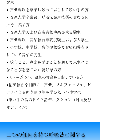
対象
● 声楽専攻を卒業し歌っておられる歌い手の方
● 音楽大学卒業後、呼吸法発声技術の更なる向
上を目指す方
● 音楽大学および音楽高校声楽専攻受験生
● 声楽専攻、音楽教育専攻受験生および大学生
● 小学校、中学校、高等学校等で合唱指導をさ
れている音楽の先生
● 歌うこと、声楽を学ぶことを通して人生に更
なる喜びを感じたい愛好家の方
●ミュージカル、演劇の舞台を目指している方
​●情操教育を目的に、声楽、ソルフェージュ、ピ
アノによる弾き語り等を学びたい小中学生
●歌い手の為のドイツ語ディクション（対面及び
オンライン）
​二つの傾向を持つ呼吸法に関する