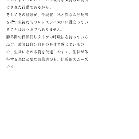
けされた行動であるから。
そしてその経験が、今現在、私と異なる呼吸法
を持つ生徒たちのレッスンに大いに役立ってい
ることは言うまでもありません。
師弟間で偶然同じタイプの呼吸法を持っている
場合、教師は自分自身の身体で感じているの
で、生徒にその本質を伝達しやすく、生徒が体
得する為に必要な言葉選びも、比較的スムーズ
です。
そして言うまでもなく受け取る側の生徒も自分
の身体でスムーズに感じ取る事ができます。
しかしそうでない場合、つまり師弟で違うタイ
プの呼吸法を持っていたとしても、この異なる
タイプの呼吸法についての知識を指導者たちが
共有し、レッスンが出来れば、教師は生徒の身
体に合った呼吸法で指導ができるのです。
それは、声楽レッスンに不可欠な師弟の信頼関
係の継続においても大変重要です。