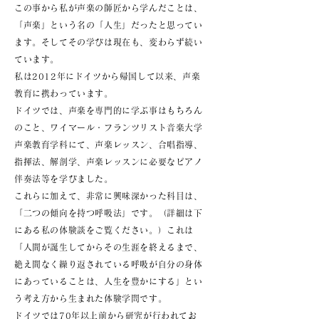
この事から私が声楽の師匠から学んだことは、
「声楽」という名の「人生」だったと思ってい
ます。そしてその学びは現在も、変わらず続い
ています。
私は2012年にドイツから帰国して以来、声楽
教育に携わっています。
ドイツでは、声楽を専門的に学ぶ事はもちろん
のこと、ワイマール・フランツリスト音楽大学
声楽教育学科にて、声楽レッスン、合唱指導、
指揮法、解剖学、声楽レッスンに必要なピアノ
伴奏法等を学びました。
これらに加えて、非常に興味深かった科目は、
「二つの傾向を持つ呼吸法」です。（詳細は下
にある私の体験談をご覧ください。）これは
「人間が誕生してからその生涯を終えるまで、
絶え間なく繰り返されている呼吸が自分の身体
にあっていることは、人生を豊かにする」とい
う考え方から生まれた体験学問です。
ドイツでは70年以上前から研究が行われてお