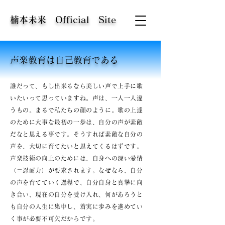
​楠本未来 Official Site
​声楽教育は自己教育である
誰だって、もし出来るなら美しい声で上手に歌
いたいって思っていますね。
声は、一人一人違
うもの。まるで私たちの顔のように。
歌の上達
のために大事な最初の一歩は、自分の声が素敵
だなと思える事です。
そうすれば素敵な自分の
声を、大切に育てたいと思えてくるはずです。
声楽技術の向上のためには、自身への深い愛情
（＝忍耐力）が要求されます。なぜなら、自分
の声を育てていく過程で、自分自身と真摯に向
き合い、現在の自分を受け入れ、何があろうと
も自分の人生に集中し、着実に歩みを進めてい
く事が必要不可欠だからです。