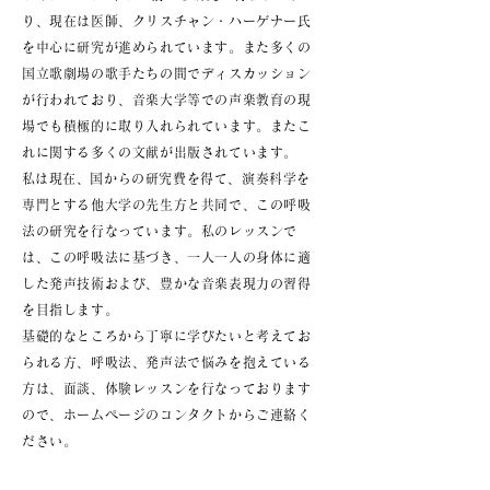
り、現在は医師、クリスチャン・ハーゲナー氏
を中心に研究が進められています。また多くの
国立歌劇場の歌手たちの間でディスカッション
が行われており、音楽大学等での声楽教育の現
場でも積極的に取り入れられています。またこ
れに関する多くの文献が出版されています。
​私は現在、国からの研究費を得て、演奏科学を
専門とする他大学の先生方と共同で、この呼吸
法の研究を行なっています。私のレッスンで
は、この呼吸法に基づき、一人一人の身体に適
した発声技術および、豊かな音楽表現力の習得
を目指します。
基礎的なところから丁寧に学びたいと考えてお
られる方、呼吸法、発声法で悩みを抱えている
方は、面談、体験レッスンを行なっております
ので、ホームページのコンタクトからご連絡く
ださい。