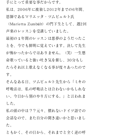
手にとって重要な事だからです。
私は、2006年に渡独し2012年までの6年間、
恩師であるマリエッタ・ツムビュルト氏
（Marietta Zumbült）の門下生として、週2回
声楽のレッスンを受講していました。
最初の１年間のレッスンは悪夢のようだったこ
とを、今でも鮮明に覚えています。決して先生
が怖かったからではありません。（笑）一生懸
命歌っていると強い吐き気を催し、30分もし
たらそれ以上歌えなくなる事が度々あったので
す。
そんなある日、ツムビュルト先生から「ミキの
呼吸法は、私の呼吸法とは合わないかもしれな
い。今日から別のやり方にする。」と言われま
した。
私の頭の中は？？元々、慣れないドイツ語での
会話なので、また自分の聞き違いかと思いまし
た。
ともかく、その日から、それまでと全く逆の呼