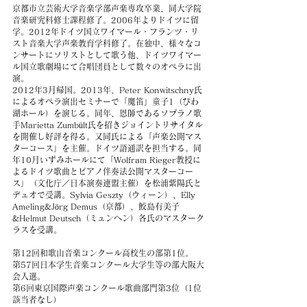
京都市立芸術大学音楽学部声楽専攻卒業、同大学院
音楽研究科修士課程修了。2006年よりドイツに留
学。2012年ドイツ国立ワイマール・フランツ・リ
スト音楽大学声楽教育学科修了。在独中、様々なコ
ンサートにソリストとして歌う他、ドイツワイマー
ル国立歌劇場にて合唱団員として数々のオペラに出
演。
2012年3月帰国。2013年、Peter Konwitschny氏
によるオペラ演出セミナーで「魔笛」童子1（びわ
湖ホール）を演じる。同年、恩師であるソプラノ歌
手Marietta Zumbült氏を招きジョイントリサイタル
を開催し好評を得る。又同氏による「声楽公開マス
ターコース」を主催。ドイツ語通訳を担当する。同
年10月いずみホールにて「Wolfram Rieger教授に
よるドイツ歌曲とピアノ伴奏法公開マスターコー
ス」（文化庁／日本演奏連盟主催）を松浦紫陽氏と
デュオで受講。Sylvia Geszty（ウィーン）、Elly
Ameling&Jörg Demus（京都）、鮫島有美子
&Helmut Deutsch（ミュンヘン）各氏のマスターク
ラスを受講。
第12回和歌山音楽コンクール高校生の部第1位。
第57回日本学生音楽コンクール大学生等の部大阪大
会入選。
第6回東京国際声楽コンクール歌曲部門第3位（1位
該当者なし）