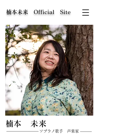
​楠本未来 Official Site
​楠本 未来
​ソプラノ歌手 声楽家