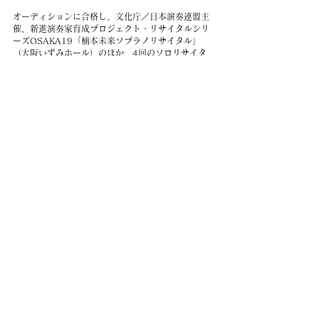
オーディションに合格し、文化庁／日本演奏連盟主
催、新進演奏家育成プロジェクト・リサイタルシリ
ーズOSAKA19「楠本未来ソプラノリサイタル」
（大阪いずみホール）のほか、4回のソロリサイタ
ルを開催。
オペラでは、「愛の妙薬」アディーナ、「ラ・ボエ
ーム」ミミ役、「オリー伯爵」アデル役、「恋小袖
の瀧」お万役等を演じる。
​2021年、文化庁「ARTS for the future!」助成事
業として、声楽レクチャーコンサートVol.1〜腹式呼
吸？胸式呼吸？自分に合う呼吸法はどっち？〜を主
催。レクチャー及び歌唱を担当。
声楽を木川田温子、Marietta Zumbült、ドイツ語発
音法をBirgit Holfeld、声楽教育法をU.Rynkowski-
Neuhof、合唱指揮および合唱指導法を、
R.Schöne、G.Bergerの各氏に師事。
現在、日本演奏連盟会員、大阪信愛学院大学非常勤
講師。