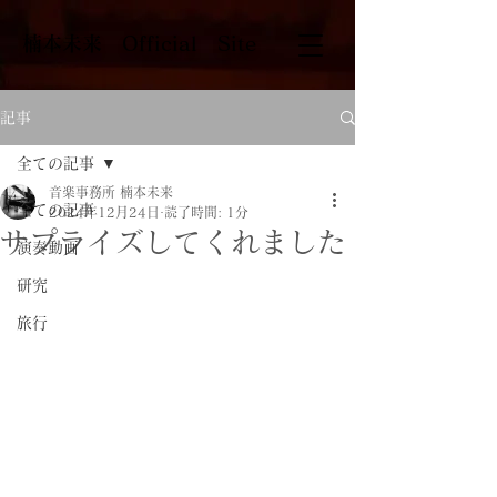
​楠本未来 Official Site
記事
全ての記事
音楽事務所 楠本未来
全ての記事
2024年12月24日
読了時間: 1分
サプライズしてくれました
演奏動画
研究
旅行